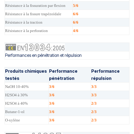
Résistance à la fissuration par flexion
5/6
Résistance à la fissure trapézoïdale
6/6
Résistance à la traction
6/6
Résistance à la perforation
4/6
Performances en pénétration et répulsion
Produits chimiques
Performance
Performance
testés
pénétration
répulsion
NaOH 10-40%
3/6
3/3
H2SO4 à 30%
3/6
3/3
H2SO4 à 40%
3/6
2/3
Butane-1-ol
3/6
2/3
O-xylène
3/6
2/3