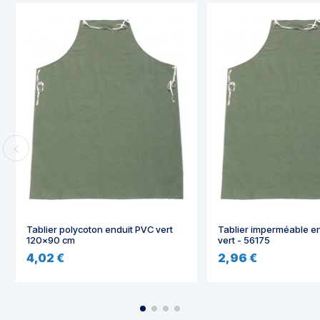
Tablier polycoton enduit PVC vert
Tablier imperméable e
120x90 cm
vert - 56175
4,02 €
2,96 €