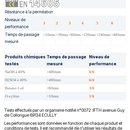
Résistance à la perméation
Niveaux de
1
2
3
4
5
6
performance
Temps de passage
>10mm
>30mm
>6
0mm
>12
0mm
>24
0mm
>
480mm
mesuré
Produits chimiques
Temps de passage
Niveau de
testés
mesuré
performance
NaOH à 40%
>480mm
6/6
H2SO4 à 40%
>480mm
6/6
Butane-1-ol
>
6
0mm
3/6
O-xylène
>
10
mm
1/6
Tests effectués par un organisme notifié n°0072 :IFTH avenue Guy
de Collongue 69134 ECULLY
Les performances sont données en fonction de chaque produit et
conditions de tests. Il est recommandé de n'utiliser les résultats de