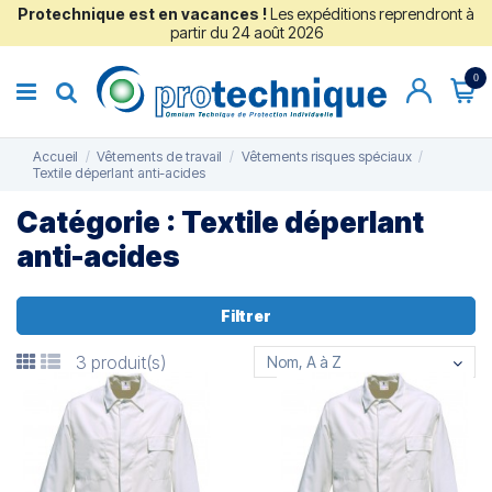
Protechnique est en vacances !
Les expéditions reprendront à
partir du 24 août 2026
0
Accueil
Vêtements de travail
Vêtements risques spéciaux
Textile déperlant anti-acides
Catégorie : Textile déperlant
anti-acides
Filtrer
3 produit(s)
Nom, A à Z