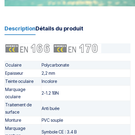
Description
Détails du produit
Oculaire
Polycarbonate
Epaisseur
2,2 mm
Teinte oculaire
Incolore
Marquage
2-1.2 1BN
oculaire
Traitement de
Anti buée
surface
Monture
PVC souple
Marquage
Symbole CE : 3.4 B