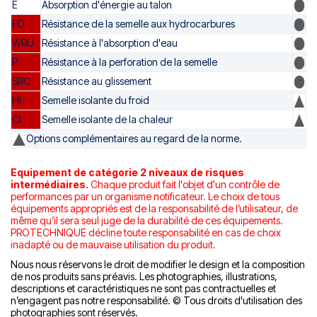
E
Absorption d'énergie au talon
FO
Résistance de la semelle aux hydrocarbures
WRU
Résistance à l'absorption d'eau
P
Résistance à la perforation de la semelle
SRC
Résistance au glissement
HI
Semelle isolante du froid
CI
Semelle isolante de la chaleur
Options complémentaires au regard de la norme.
Equipement de catégorie 2 niveaux de risques
intermédiaires.
Chaque produit fait l'objet d'un contrôle de
performances par un organisme notificateur.
Le choix de tous
équipements appropriés est de la responsabilité de l’utilisateur, de
même qu’il sera seul juge de la durabilité de ces équipements.
PROTECHNIQUE décline toute responsabilité en cas de choix
inadapté ou de mauvaise utilisation du produit.
Nous nous réservons le droit de modifier le design et la composition
de nos produits sans préavis. Les photographies, illustrations,
descriptions et caractéristiques ne sont pas contractuelles et
n’engagent pas notre responsabilité. © Tous droits d'utilisation des
photographies sont réservés.