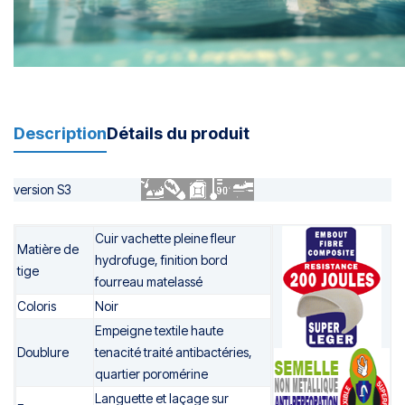
Description
Détails du produit
version S3
Cuir vachette pleine fleur
Matière de
hydrofuge, finition bord
tige
fourreau matelassé
Coloris
Noir
Empeigne textile haute
Doublure
tenacité traité antibactéries,
quartier poromérine
Languette et laçage sur