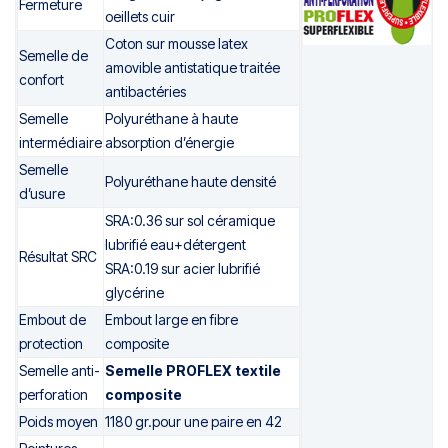
Fermeture
oeillets cuir
Coton sur mousse latex
Semelle de
amovible antistatique traitée
confort
antibactéries
Semelle
Polyuréthane à haute
intermédiaire
absorption d’énergie
Semelle
Polyuréthane haute densité
d’usure
SRA:0.36 sur sol céramique
lubrifié eau+détergent
Résultat SRC
SRA:0.19 sur acier lubrifié
glycérine
Embout de
Embout large en fibre
protection
composite
Semelle anti-
Semelle PROFLEX textile
perforation
composite
Poids moyen
1180 gr.pour une paire en 42