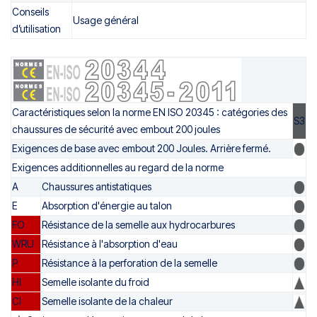
Conseils
Usage général
d’utilisation
Caractéristiques selon la norme EN ISO 20345 : catégories des
S3
chaussures de sécurité avec embout 200 joules
Exigences de base avec embout 200 Joules. Arrière fermé.
Exigences additionnelles au regard de la norme
A
Chaussures antistatiques
E
Absorption d'énergie au talon
FO
Résistance de la semelle aux hydrocarbures
WRU
Résistance à l'absorption d'eau
P
Résistance à la perforation de la semelle
HI
Semelle isolante du froid
CI
Semelle isolante de la chaleur