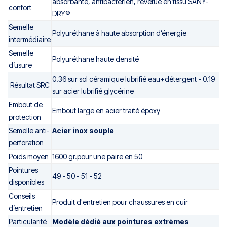
absorbante, antibactérien, revêtue en tissu SANY-
confort
DRY®
Semelle
Polyuréthane à haute absorption d’énergie
intermédiaire
Semelle
Polyuréthane haute densité
d’usure
0.36
sur
sol
céramique
lubrifié
eau+détergent - 0.19
Résultat SRC
sur
acier
lubrifié
glycérine
Embout de
Embout large en acier traité époxy
protection
Semelle anti-
Acier inox souple
perforation
Poids moyen
1600 gr.pour une paire en 50
Pointures
49 - 50 - 51 - 52
disponibles
Conseils
Produit d'entretien pour chaussures en cuir
d’entretien
Particularité
Modèle dédié aux pointures extrèmes